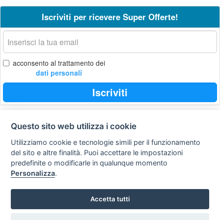
Iscriviti per ricevere Super Offerte!
La
tua
email
acconsento al trattamento dei
dati personali
Iscriviti
Questo sito web utilizza i cookie
Privacy
Avviso
Scrivici
policy
legale
Utilizziamo cookie e tecnologie simili per il funzionamento
del sito e altre finalità. Puoi accettare le impostazioni
Preferenze cookie
predefinite o modificarle in qualunque momento
Personalizza
.
Copyright © 2008
Accetta tutti
SVILUPPO TURISMO ITALIA S.r.L. unipersonale
P.IVA: 01665350433 - R.E.A. FM-195884 Via A. Costa, 2