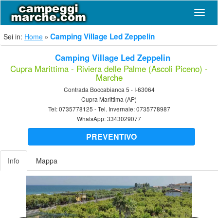
Navig
Camping Village Led Zeppelin
Sei in:
Home
Camping Village Led Zeppelin
Cupra Marittima - Riviera delle Palme (Ascoli Piceno) -
Marche
Contrada Boccabianca 5 - I-63064
Cupra Marittima (AP)
Tel:
0735778125
- Tel. Invernale:
0735778987
WhatsApp:
3343029077
PREVENTIVO
Info
Mappa
Previous
Nex