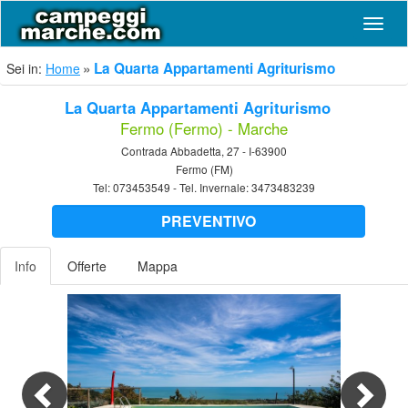
Navig
La Quarta Appartamenti Agriturismo
Sei in:
Home
La Quarta Appartamenti Agriturismo
Fermo (Fermo) - Marche
Contrada Abbadetta, 27 - I-63900
Fermo (FM)
Tel:
073453549
- Tel. Invernale:
3473483239
PREVENTIVO
Info
Offerte
Mappa
Previous
Nex