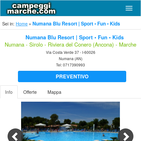
Navig
Numana Blu Resort | Sport • Fun • Kids
Sei in:
Home
Numana Blu Resort | Sport • Fun • Kids
Numana - Sirolo - Riviera del Conero (Ancona) - Marche
Via Costa Verde 37 - I-60026
Numana (AN)
Tel:
0717390993
PREVENTIVO
Info
Offerte
Mappa
Previous
Nex